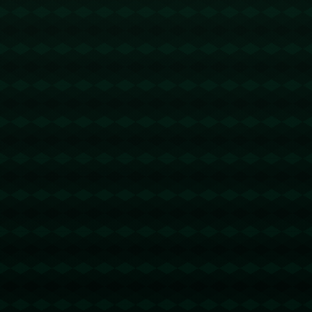
值得注意的是，齐达内尤其擅长调动关键球员的状态。
例如在皇马时期，他成功赋予了克里斯蒂亚诺·罗纳尔
多、卢卡·莫德里奇、塞尔吉奥·拉莫斯等球员更大的自
由度和信任，帮助他们进入巅峰状态。这种能力或许会
让拜仁的主力球员迎来表现飞跃。而且，齐达内在复杂
赛事中的冷静应对经验，可以为拜仁在欧冠淘汰赛这种
高压场合中提供重要的心理支持。
### 名帅加盟对拜仁品牌的深远影响
齐达内执教拜仁，如果最终敲定，除了战术上的提升，
还有可能带动俱乐部商业价值的飞跃。作为一位全球知
名的教练，齐达内的加入无疑会吸引更多媒体和赞助商
的关注。拜仁目前已是世界范围内最具影响力的俱乐部
之一，但齐达内的品牌效应，可能让俱乐部的粉丝群体