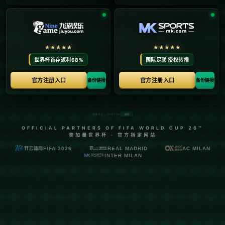
协议只剩细节待确认.
发布时间：2026-08-07
**齐达内即将执教拜仁，万众期待名帅新征程**
齐达内，这位国际足坛历史上最具影响力的传奇人物之
一，如今距离执教拜仁慕尼黑仅一步之遥。据相关报道
透露，齐达内与拜仁已达成初步协议，**双方仅剩细节
待确认**。这一消息不仅引发了球迷的热烈讨论，也让
人对拜仁的未来充满期待。那么，齐达内的执教将会给
拜仁带来什么改变？本文将从多个层面分析这次潜在的
合作，以及它可能对欧洲足坛格局产生的深远影响。