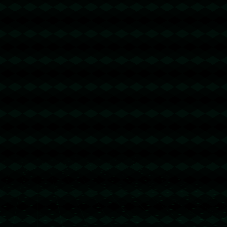
此外，齐达内的到来还可能对拜仁青训系统产生独特影
响。这位法国名帅在培养年轻球员方面表现出色，他曾
在皇马挖掘年轻天才，例如阿什拉夫·哈基米和费德里科
·巴尔韦德等。拜仁慕尼黑一向重视青训，双方的合作或
许会孕育出更多未来之星，从而强化俱乐部的长远发
展。
### 结语
随着各方谈判接近尾声，球迷们不禁期待这次豪门与名
帅的结合会带来怎样的震撼。无论是战术上的创新，还
是俱乐部品牌的提升，齐达内执教拜仁慕尼黑都将成为
未来赛季备受关注的焦点。特别是对这两支球队的球迷
来说，这无疑是一个值得翘首以盼的新时代。