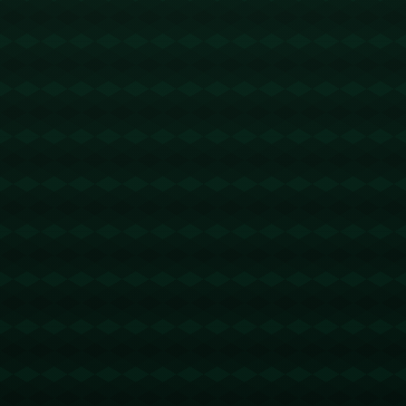
于打造冠军球队著称，他的加入有可能帮助拜仁在欧冠
中再次冲击巅峰。而对于齐达内而言，这次执教的挑战
同样充满吸引力。拜仁的阵容将为他提供多样化的战术
选择，同时也带来了一些熟悉的球员（如曾效力皇马的
阿拉巴和马兹拉维），这有助于他快速融入球队。
### 齐达内执教风格：拜仁如何受益？
齐达内的执教风格强调**团队协作**和球员个人能力的
发挥。他的不少经典战术，如基于中场球员组织进攻的
“倒三角体系”，都与拜仁的现有阵容十分契合。拜仁拥
有世界级的中场基米希与穆夏拉，这些球员完全可以在
齐达内的指挥下完成角色进化。此外，拜仁的进攻端拥
有不容忽视的潜力，像科曼、萨内等速度极快的边锋，
也能适配齐达内善于利用边路快速转移的战术体系。