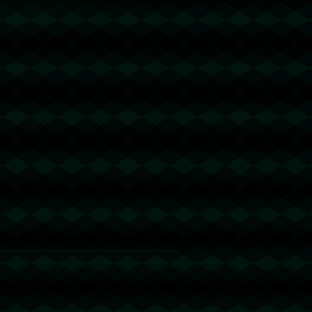
足球史上的地位。随着年岁的增长，梅西的竞技状态不可避免
的场上领袖，更是能够拓展全球市场的黄金机会。
顶级球星**调整自己的引援计划。而对于阿诺德、萨拉赫、
成为明夏最值得关注的焦点之一。
熟虑，才可能在这场浩荡的转会风暴中立于不败之地。球员