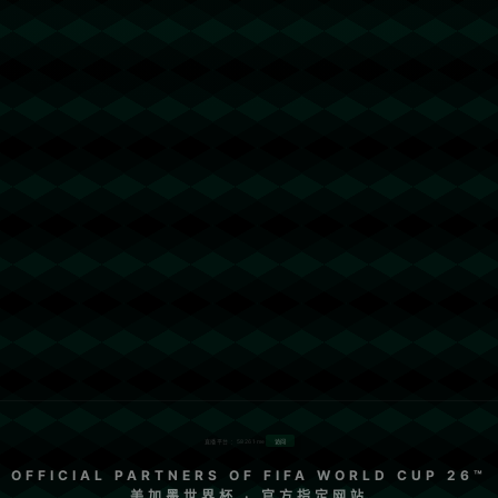
界的地震**。尽管在自由球员身价榜上排名第十七，但这并不影响他在
然无可替代。对任何俱乐部而言，签下梅西不仅意味着获得一位经验丰富
排名，它更预示了转会市场的未来趋势。各大俱乐部势必会围绕这些**
。随着合约的到期，哪家俱乐部能在这场竞争中脱颖而出，与其签约，将
西的持久传奇，明夏自由球员市场注定将波澜壮阔。各大俱乐部必须深思
望。
VP，那GDP数据呢.
强.