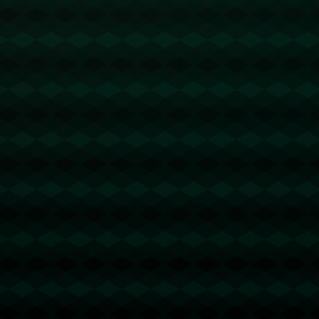
。每到夏窗，转会市场上的动向总会引起球迷和专家们的热烈讨论。近日
自由球员，利物浦的**阿诺德高居榜首**，而埃及球星萨拉赫位居第三，
您深入探讨这一话题。
不仅在防守端表现稳健，还在进攻上频频贡献助攻。他的传球视野和定位
。根据数据统计，他的市场价值不仅体现在场上的直观表现，更在于他持
高进球数已经使他成为英超金靴的常客。他那令人难以捉摸的速度和精准
中东地区的超级偶像，他在国际市场的影响力使他成为广告商和俱乐部都