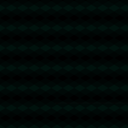
**梅西的另类存在**
说到梅西，**这位阿根廷巨星的每一次动向都能引发足球
地有所下滑。然而，他独特的创造力和对比赛的影响力仍
**市场策略与未来走势**
对于球迷和专家来说，这一自由球员身价榜不仅仅是简单的
梅西这样的球员，他们的决定将影响多个赛季的球队格局
综上所述，无论是阿诺德的崛起、萨拉赫的稳定，还是梅
的身价榜不仅是对过去一年的总结，更是对未来市场的展
上一篇：14总决赛马刺5场击败热火夺冠，小卡17.8分当选FM
下一篇：黄友政3-1赵大成 国乒小将晋级乒乓球亚洲杯男单八