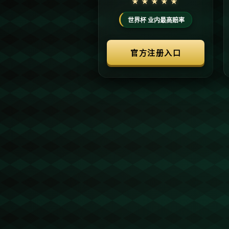
明
**明夏自由球员身价榜：阿诺德居首，萨拉赫第3、梅西第1