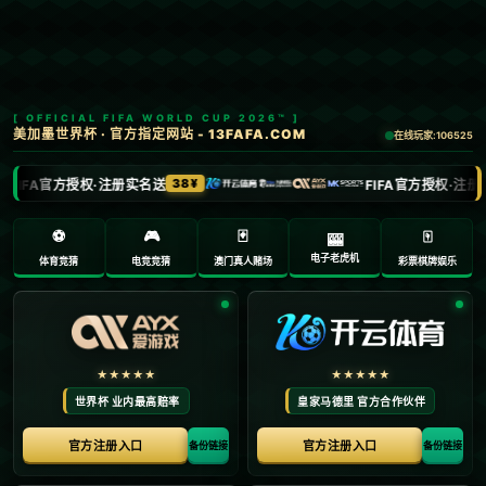
NBA常规赛：热火vs老鹰球员伤病报告（2