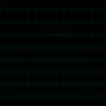
这场比赛不仅仅是一场寻常的常规赛，在季后赛争夺日
益白热化之际， **每一场比赛的胜负都可能最终决定球
队的命运**。球员的健康将成为看不到的赛场“游戏规
则”，并对比赛结果产生深远的影响。这场热火对阵老