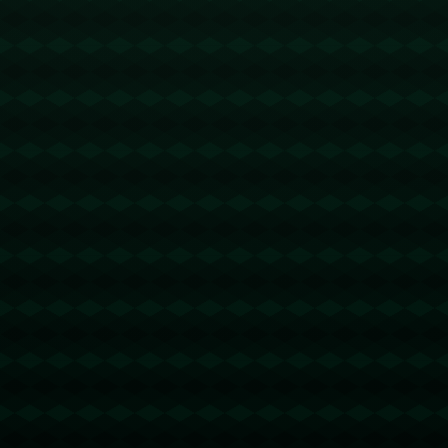
**这引发了一个重要问题：中国男子足球队能否通过其
他手段来弥补技术不足的短板？**或许在未来，我们可
以转变策略，不仅限于技术层面，而是综合提高球员的