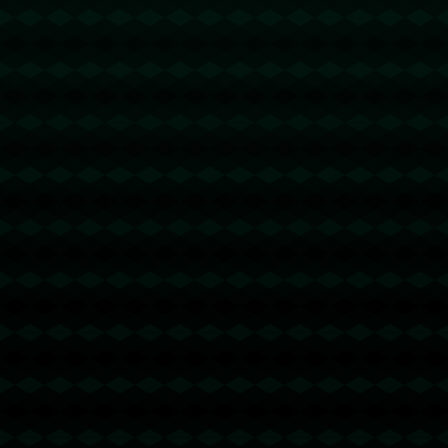
**心理素质、竞技精神和团队协作能力**。在发扬这些
方面的同时，制定切实可行的发展计划，以“喊口号”形
成巨大的心理驱动力。
当然，仅依靠精神上的信念和团队协作并不足够。*一
个全面的足球项目需要在多个方面进行投资*。这包括
从基层培养开始，严格提高 **青少年足球培训质量**，
加强与国际高水平俱乐部的交流与合作。毕竟，只有在
技术和精神的双重保障下，任何"大口号"才能找到现实
的支撑点。
总之，**不妨从"大哥"的成功经验中汲取精华**。技术
不足的球队能够在国际赛场上取得成功，给予我们许多
启示。大声喊出过大口号并不一定是盲目的冒险，而可
以是通过多元策略的结合，激发无穷潜能的有效手段。