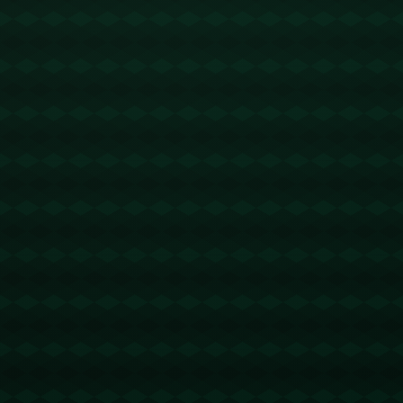
**。例如，冰岛国家队在2016年欧洲杯上的突出表现就
是一个绝佳案例。作为一个人口仅32万的小国，冰岛在
技术上无法与传统强队相抗衡，但他们凭借顽强的意志
和扎实的战术体系，成功打入八强，让全球球迷为之惊
叹。