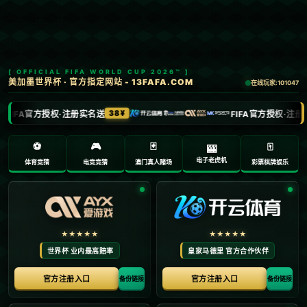
技术不如国足，却敢喊过大口号，“大哥”