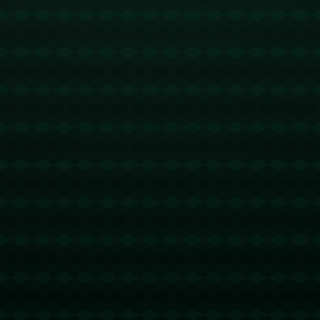
2. **战术调整**
主教练的临场应变能力同样功不可没。在比赛的尾声阶
段，马竞的主帅果断做出战术调整，加大攻势，通过换
上更具攻击性的球员来增大进攻威胁。正是这种果断而
又精准的调整，使球队在最后时刻抓住波尔图防守松懈
的机会完成绝杀。