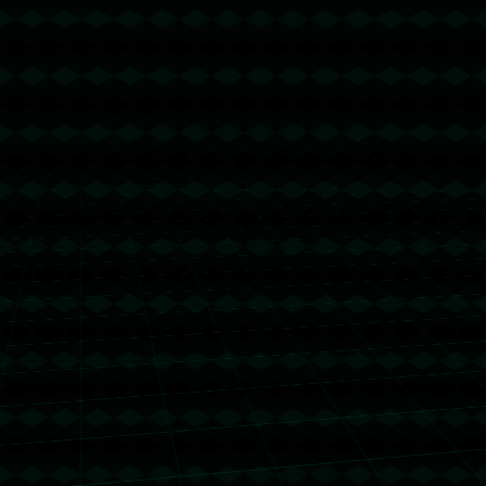
测性和无限可能性。
**总结**
马竞与波尔图这场90分钟后的进3球逆转不仅再现赛场
奇迹，也为现代足球注入了更多的谈资。*球队的心理
韧性、战术调整及团队合作*都是最终造就胜利的关
键。回顾历史上的其他经典逆转，人们感受到的不只是
比赛的悬念和扣人心弦，更是足球运动中蕴含的永不放
弃的精神和不断挑战自我的勇气。在未来的比赛中，或
许会有更多的“25年奇景”等待被创造，而这就是足球迷
所期待的魅力所在。
上一篇：快船老将巴图姆助阵，防守经验彰显.