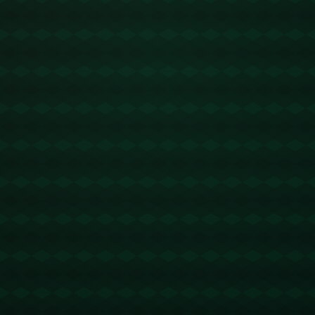
磅对决。这两支球队历史悠久，实力旗鼓相当，任何一
次较量都被外界视为焦点赛。然而，在2023年的这场比
赛中，两队在常规时间内战得难分难解，几乎无分胜
负。然而，**正是在比赛的尾声阶段，马竞队犹如神助
般在90分钟后连进3球**，从而扭转乾坤，不但让球队
晋级前景美好，也为观众带来了25年未见的欧冠奇景。
**逆转的关键因素**
1. **良好的心理素质**
成功的逆转绝非偶然。马竞在比赛中表现出的顽强精神
及不懈努力尤为关键。尽管在比赛大部分时间内未能攻
破波尔图的防线，但队员们始终保持积极心态，尤其是
在比赛最后时刻展现出的**不屈斗志**，是他们最终逆
转致胜的重要原因。