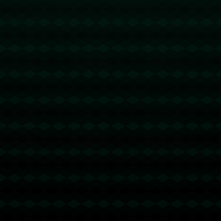
3. **团队合作与默契**
马竞队员之间的**默契配合**，无论是传球还是跑位，
都展现了超高水准。在关键进球时刻，可以看到队员彼
此间几乎是凭借第六感进行互动，这种由长时间共同训
练和比赛累积起来的默契，是其他因素无法替代的。
**案例分析：另一个逆转经典**
提到欧冠逆转，不得不提及2019年利物浦对阵巴塞罗那
的惊天逆转。在首回合0:3落败的情况下，利物浦在次回
合以4:0的大胜实现翻盘。这场比赛同样体现了顶级球队
在逆境中迎难而上，以及在场上通过**精确战术部署与
球员优秀的临场发挥**实现不可思议的逆转。因此，马
竞的逆转并非孤例，而是再次证明了足球比赛的不可预