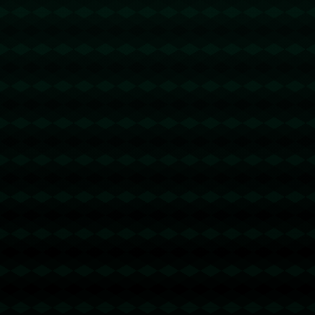
2. **專注呼吸與節奏**：良好的節奏感和自信心是罰球
穩定的保障，學習像詹姆斯那樣在投籃前調整呼吸能幫
助降低失準率。
3. **正確的手部力度與手感**：一個完美的罰球，依賴
的是肩膀、手肘及手腕的協調發力。適當調整手感，避
免過於用力或過輕，是保持命中率的一大關鍵。