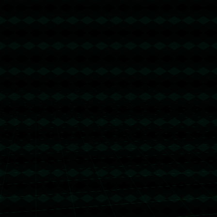
4. **案例分析**：回到職業聯盟，像史蒂夫·納什這樣
的NBA傳奇選手，他的罰球命中率超過90%。他在比賽
中的罰球成功秘訣源於對動作的執著——每次走上罰球
線，他的流程與動作完全一致，這種對細節的追求是我
們學習的榜樣。
### 心態決定高度
罰球，不僅僅是一種技術，更是一場心態的較量。對於
許多普通人來說，模仿詹姆斯的罰球動作是一個提升命
中率的切入點，而將更多時間花在心理訓練與專注力提
升上則能事半功倍。希望每一位籃球愛好者都能像詹姆
斯那般，自信地站在罰球線前說道：**阿門，希望我的
罰球命中率能達到80%！**