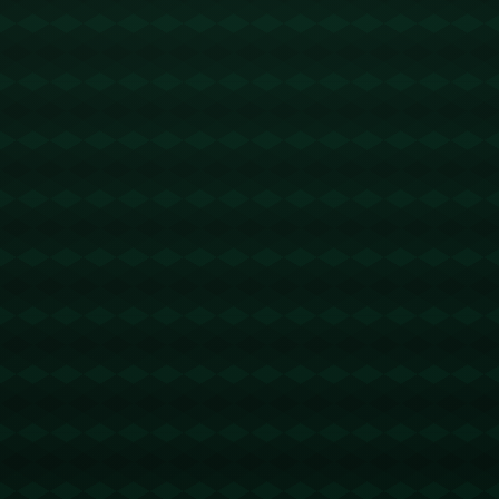
### 詹姆斯的罰球動作有值得借鑒之處
提到詹姆斯，很多人想到的是他的全面技術，尤其是突
破與爆發力，但他的罰球穩定性同樣不容忽略。儘管他
的職業生涯罰球命中率不如科比、庫里那般耀眼，但詹
姆斯在罰球線上的沉穩舉止與專注狀態卻值得模仿。
模仿詹姆斯的罰球動作，關鍵在於學會他的**賽前準備
步驟與專注的投籃節奏**。我們觀察到，詹姆斯罰球前
會用固定的動作來放鬆自己，這是一種心理暗示——幫
助球員穩定情緒。在他拿球後，會輕輕拍下籃球，同時
深吸一口氣，這看似簡單的動作卻有著**強大的心理穩
定作用**。這使得他的每次投籃都能在節奏上保持一
致，避免受到外界干擾。